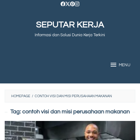
Skip
to
SEPUTAR KERJA
content
Informasi dan Solusi Dunia Kerja Terkini
MENU
HOMEPAGE
/
CONTOH VISI DAN MISI PERUSAHAAN MAKANAN
Tag:
contoh visi dan misi perusahaan makanan