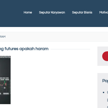
Home
Seputar Karyawan
Seputar Bisnis
Motiva
ARAM
ng futures apakah haram
Po