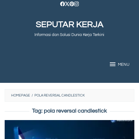
Skip
to
SEPUTAR KERJA
content
Informasi dan Solusi Dunia Kerja Terkini
MENU
HOMEPAGE
/
POLA REVERSAL CANDLESTICK
Tag:
pola reversal candlestick