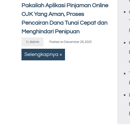
Pakailah Aplikasi Pinjaman Online
OJK Yang Aman, Proses
Pencairan Dana Tunai Cepat dan
Menghindari Penipuan
By
Admin
Posted on
December 29, 2025
Selengkapnya »