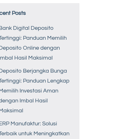
cent Posts
Bank Digital Deposito
Tertinggi: Panduan Memilih
Deposito Online dengan
Imbal Hasil Maksimal
Deposito Berjangka Bunga
Tertinggi: Panduan Lengkap
Memilih Investasi Aman
dengan Imbal Hasil
Maksimal
ERP Manufaktur: Solusi
Terbaik untuk Meningkatkan