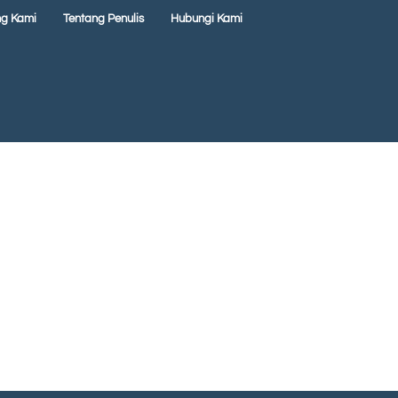
ng Kami
Tentang Penulis
Hubungi Kami