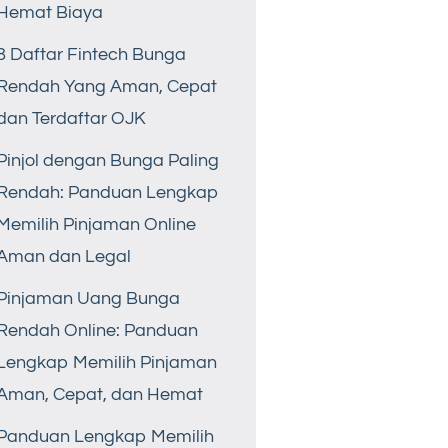
Hemat Biaya
8 Daftar Fintech Bunga
Rendah Yang Aman, Cepat
dan Terdaftar OJK
Pinjol dengan Bunga Paling
Rendah: Panduan Lengkap
Memilih Pinjaman Online
Aman dan Legal
Pinjaman Uang Bunga
Rendah Online: Panduan
Lengkap Memilih Pinjaman
Aman, Cepat, dan Hemat
Panduan Lengkap Memilih