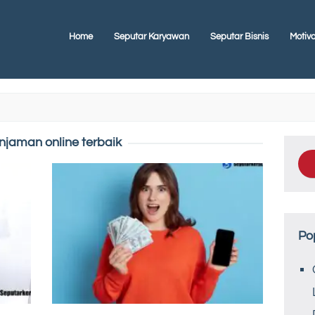
Home
Seputar Karyawan
Seputar Bisnis
Motiva
njaman online terbaik
Po