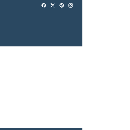
close