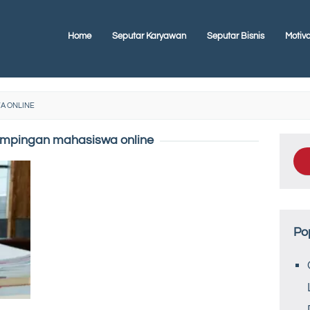
Home
Seputar Karyawan
Seputar Bisnis
Motiva
A ONLINE
ampingan mahasiswa online
Po