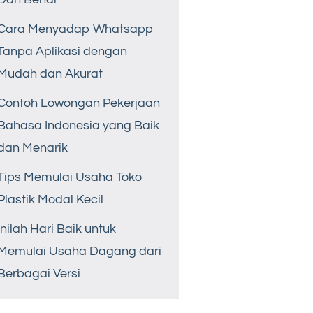
Cara Menyadap Whatsapp
Tanpa Aplikasi dengan
Mudah dan Akurat
Contoh Lowongan Pekerjaan
Bahasa Indonesia yang Baik
dan Menarik
Tips Memulai Usaha Toko
Plastik Modal Kecil
Inilah Hari Baik untuk
Memulai Usaha Dagang dari
Berbagai Versi