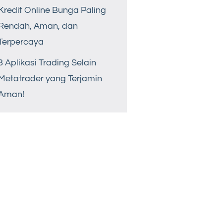
Kredit Online Bunga Paling
Rendah, Aman, dan
Terpercaya
8 Aplikasi Trading Selain
Metatrader yang Terjamin
Aman!