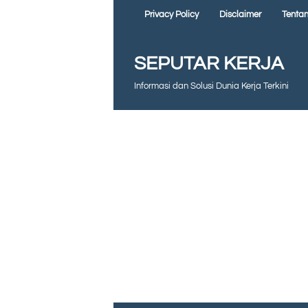
Skip
Privacy Policy
Disclaimer
Tenta
to
content
SEPUTAR KERJA
Informasi dan Solusi Dunia Kerja Terkini