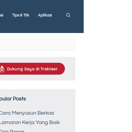
si
Tips & Trik
Aplikasi
Dukung Saya di Trakteer
pular Posts
Cara Menyusun Berkas
Lamaran Kerja Yang Baik
Dan Benar