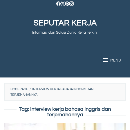
Skip
to
SEPUTAR KERJA
content
Informasi dan Solusi Dunia Kerja Terkini
MENU
HOMEPAGE
/
INTERVIEW KERJA BAHASA INGGRIS DAN
TERJEMAHANNYA
Tag:
interview kerja bahasa inggris dan
terjemahannya