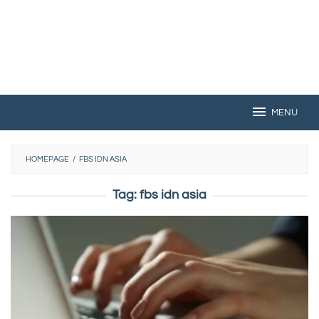
MENU
HOMEPAGE
/
FBS IDN ASIA
Tag:
fbs idn asia