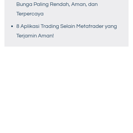
Bunga Paling Rendah, Aman, dan
Terpercaya
8 Aplikasi Trading Selain Metatrader yang
Terjamin Aman!