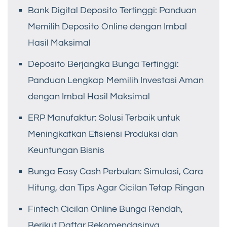
Bank Digital Deposito Tertinggi: Panduan
Memilih Deposito Online dengan Imbal
Hasil Maksimal
Deposito Berjangka Bunga Tertinggi:
Panduan Lengkap Memilih Investasi Aman
dengan Imbal Hasil Maksimal
ERP Manufaktur: Solusi Terbaik untuk
Meningkatkan Efisiensi Produksi dan
Keuntungan Bisnis
Bunga Easy Cash Perbulan: Simulasi, Cara
Hitung, dan Tips Agar Cicilan Tetap Ringan
Fintech Cicilan Online Bunga Rendah,
Berikut Daftar Rekomendasinya