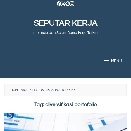
Skip
to
SEPUTAR KERJA
content
Informasi dan Solusi Dunia Kerja Terkini
MENU
HOMEPAGE
/
DIVERSIFIKASI PORTOFOLIO
Tag:
diversifikasi portofolio