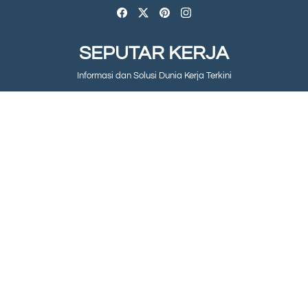
Skip
to
SEPUTAR KERJA
content
Informasi dan Solusi Dunia Kerja Terkini