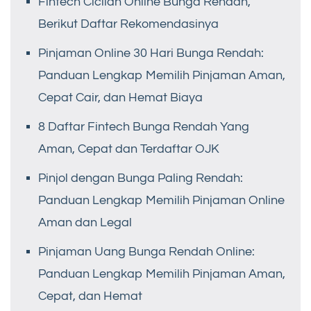
Fintech Cicilan Online Bunga Rendah,
Berikut Daftar Rekomendasinya
Pinjaman Online 30 Hari Bunga Rendah:
Panduan Lengkap Memilih Pinjaman Aman,
Cepat Cair, dan Hemat Biaya
8 Daftar Fintech Bunga Rendah Yang
Aman, Cepat dan Terdaftar OJK
Pinjol dengan Bunga Paling Rendah:
Panduan Lengkap Memilih Pinjaman Online
Aman dan Legal
Pinjaman Uang Bunga Rendah Online:
Panduan Lengkap Memilih Pinjaman Aman,
Cepat, dan Hemat