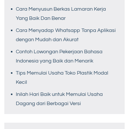
Cara Menyusun Berkas Lamaran Kerja
Yang Baik Dan Benar
Cara Menyadap Whatsapp Tanpa Aplikasi
dengan Mudah dan Akurat
Contoh Lowongan Pekerjaan Bahasa
Indonesia yang Baik dan Menarik
Tips Memulai Usaha Toko Plastik Modal
Kecil
Inilah Hari Baik untuk Memulai Usaha
Dagang dari Berbagai Versi