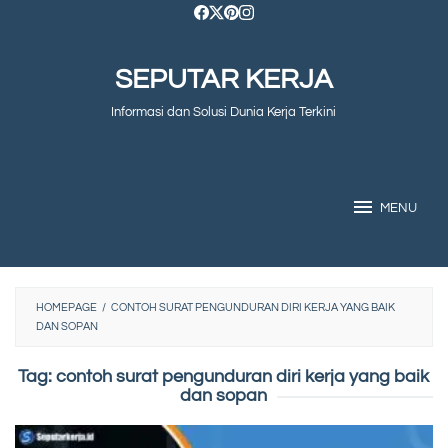
Skip
to
SEPUTAR KERJA
content
Informasi dan Solusi Dunia Kerja Terkini
MENU
HOMEPAGE
/
CONTOH SURAT PENGUNDURAN DIRI KERJA YANG BAIK
DAN SOPAN
Tag:
contoh surat pengunduran diri kerja yang baik
dan sopan