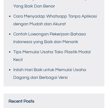
Yang Baik Dan Benar
Cara Menyadap Whatsapp Tanpa Aplikasi
dengan Mudah dan Akurat
Contoh Lowongan Pekerjaan Bahasa
Indonesia yang Baik dan Menarik
Tips Memulai Usaha Toko Plastik Modal
Kecil
Inilah Hari Baik untuk Memulai Usaha
Dagang dari Berbagai Versi
Recent Posts