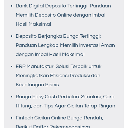
Bank Digital Deposito Tertinggi: Panduan
Memilih Deposito Online dengan Imbal
Hasil Maksimal
Deposito Berjangka Bunga Tertinggi:
Panduan Lengkap Memilih Investasi Aman
dengan Imbal Hasil Maksimal
ERP Manufaktur: Solusi Terbaik untuk
Meningkatkan Efisiensi Produksi dan
Keuntungan Bisnis
Bunga Easy Cash Perbulan: Simulasi, Cara
Hitung, dan Tips Agar Cicilan Tetap Ringan
Fintech Cicilan Online Bunga Rendah,
Berikut Daftar Rekomendasinya