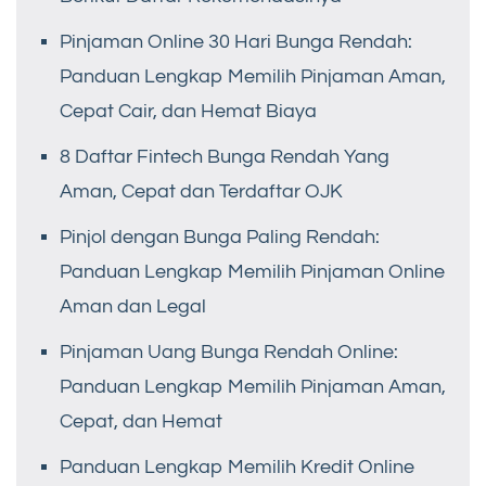
Pinjaman Online 30 Hari Bunga Rendah:
Panduan Lengkap Memilih Pinjaman Aman,
Cepat Cair, dan Hemat Biaya
8 Daftar Fintech Bunga Rendah Yang
Aman, Cepat dan Terdaftar OJK
Pinjol dengan Bunga Paling Rendah:
Panduan Lengkap Memilih Pinjaman Online
Aman dan Legal
Pinjaman Uang Bunga Rendah Online:
Panduan Lengkap Memilih Pinjaman Aman,
Cepat, dan Hemat
Panduan Lengkap Memilih Kredit Online