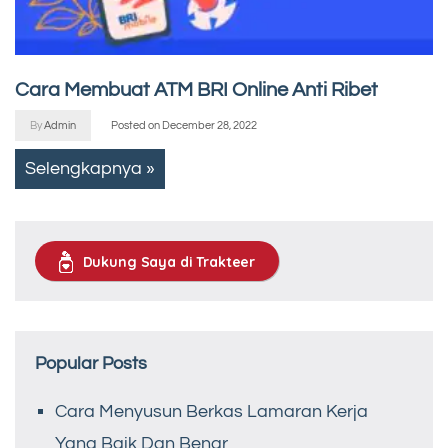
Cara Membuat ATM BRI Online Anti Ribet
By
Admin
Posted on
December 28, 2022
Selengkapnya »
Dukung Saya di Trakteer
Popular Posts
Cara Menyusun Berkas Lamaran Kerja
Yang Baik Dan Benar