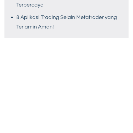
Terpercaya
8 Aplikasi Trading Selain Metatrader yang
Terjamin Aman!