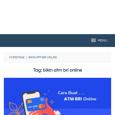
MENU
HOMEPAGE
/
BIKIN ATM BRI ONLINE
Tag:
bikin atm bri online