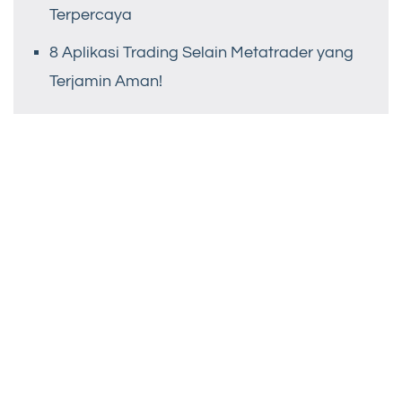
Terpercaya
8 Aplikasi Trading Selain Metatrader yang
Terjamin Aman!