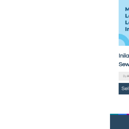
Inil
Sew
By
A
Se