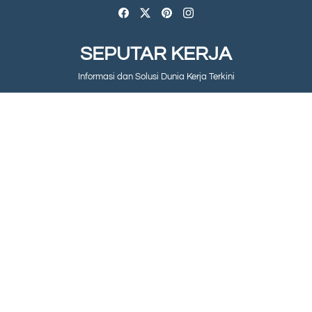
Skip
to
SEPUTAR KERJA
content
Informasi dan Solusi Dunia Kerja Terkini