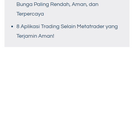
Bunga Paling Rendah, Aman, dan
Terpercaya
8 Aplikasi Trading Selain Metatrader yang
Terjamin Aman!