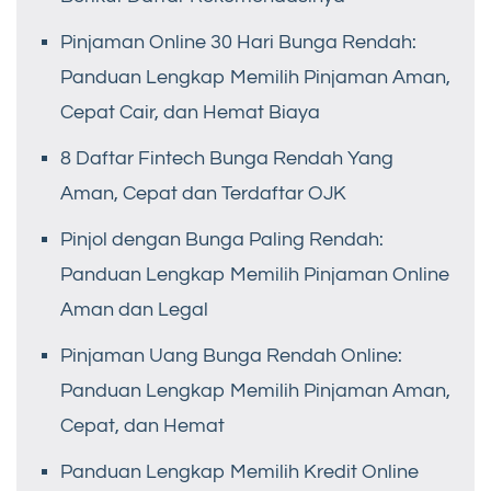
Pinjaman Online 30 Hari Bunga Rendah:
Panduan Lengkap Memilih Pinjaman Aman,
Cepat Cair, dan Hemat Biaya
8 Daftar Fintech Bunga Rendah Yang
Aman, Cepat dan Terdaftar OJK
Pinjol dengan Bunga Paling Rendah:
Panduan Lengkap Memilih Pinjaman Online
Aman dan Legal
Pinjaman Uang Bunga Rendah Online:
Panduan Lengkap Memilih Pinjaman Aman,
Cepat, dan Hemat
Panduan Lengkap Memilih Kredit Online