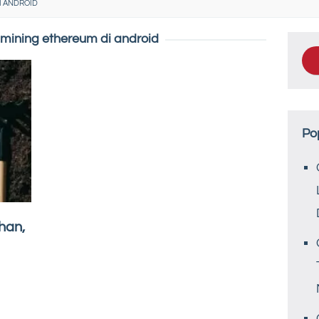
I ANDROID
 mining ethereum di android
Po
han,