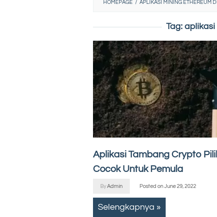
HOMEPAGE
/
APLIKASI MINING ETHEREUM D
Tag:
aplikasi
Aplikasi Tambang Crypto Pili
Cocok Untuk Pemula
By
Admin
Posted on
June 29, 2022
Selengkapnya »