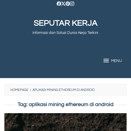
Skip
to
SEPUTAR KERJA
content
Informasi dan Solusi Dunia Kerja Terkini
MENU
HOMEPAGE
/
APLIKASI MINING ETHEREUM DI ANDROID
Tag:
aplikasi mining ethereum di android