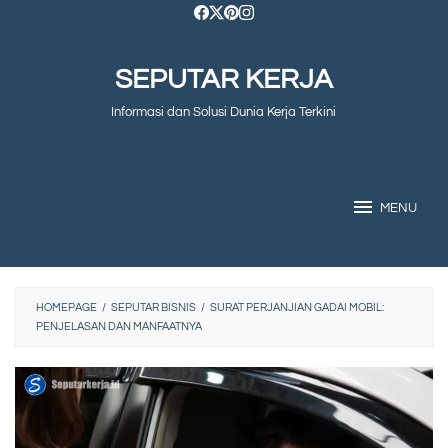
Skip
to
SEPUTAR KERJA
content
Informasi dan Solusi Dunia Kerja Terkini
MENU
HOMEPAGE
/
SEPUTAR BISNIS
/
SURAT PERJANJIAN GADAI MOBIL:
PENJELASAN DAN MANFAATNYA