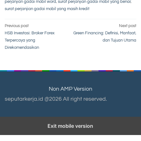
perjanjian gadai mobil word
,
surat perjanjian gadai mobil yang benar
,
surat perjanjian gadai mobil yang masih kredit
Post
Previous post
Next post
HSB Investasi: Broker Forex
Green Financing: Definisi, Manfaat,
navigation
Terpercaya yang
dan Tujuan Utama
Direkomendasikan
Non AMP Version
seputarkerja.id @2026 All right reserved.
Exit mobile version