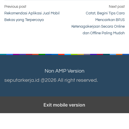
Post
Previous post
Next post
Rekomendasi Aplikasi Jual Mobil
Catat, Begini Tips Cara
navigation
Bekas yang Terpercaya
Mencairkan BPJS
Ketenagakerjaan Secara Online
dan Offline Paling Mudah
Non AMP Version
seputarkerja.id @2026 All right reserved.
Exit mobile version