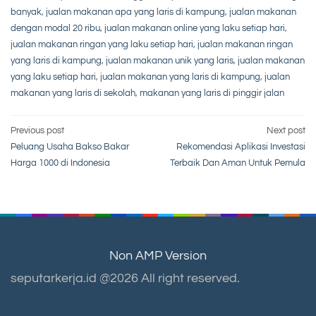
banyak
,
jualan makanan apa yang laris di kampung
,
jualan makanan
dengan modal 20 ribu
,
jualan makanan online yang laku setiap hari
,
jualan makanan ringan yang laku setiap hari
,
jualan makanan ringan
yang laris di kampung
,
jualan makanan unik yang laris
,
jualan makanan
yang laku setiap hari
,
jualan makanan yang laris di kampung
,
jualan
makanan yang laris di sekolah
,
makanan yang laris di pinggir jalan
Post
Previous post
Next post
Peluang Usaha Bakso Bakar
Rekomendasi Aplikasi Investasi
navigation
Harga 1000 di Indonesia
Terbaik Dan Aman Untuk Pemula
Non AMP Version
seputarkerja.id @2026 All right reserved.