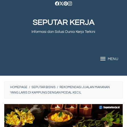
Skip
to
SEPUTAR KERJA
content
Informasi dan Solusi Dunia Kerja Terkini
MENU
HOMEPAGE
/
SEPUTAR BISNIS
/
REKOMENDASI JUALAN MAKANAN
YANG LARIS DI KAMPUNG DENGAN MODAL KECIL