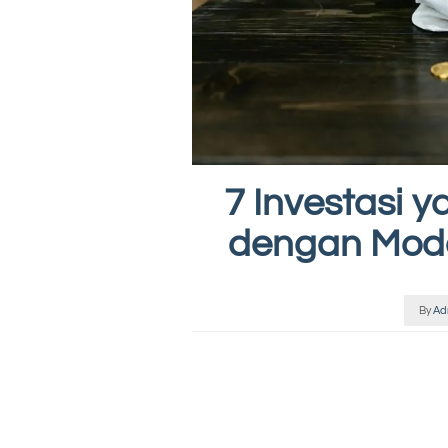
7 Investasi
dengan Modal
By
Ad