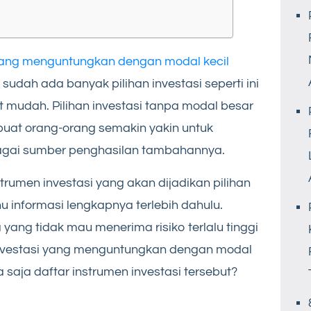
 yang menguntungkan dengan modal kecil
 sudah ada banyak pilihan investasi seperti ini
t mudah. Pilihan investasi tanpa modal besar
uat orang-orang semakin yakin untuk
bagai sumber penghasilan tambahannya.
trumen investasi yang akan dijadikan pilihan
 informasi lengkapnya terlebih dahulu.
 yang tidak mau menerima risiko terlalu tinggi
 investasi yang menguntungkan dengan modal
 saja daftar instrumen investasi tersebut?