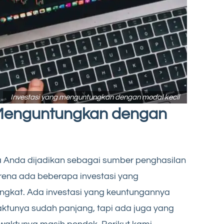
Investasi yang menguntungkan dengan modal kecil
 Menguntungkan dengan
sa Anda dijadikan sebagai sumber penghasilan
ena ada beberapa investasi yang
ngkat. Ada investasi yang keuntungannya
aktunya sudah panjang, tapi ada juga yang