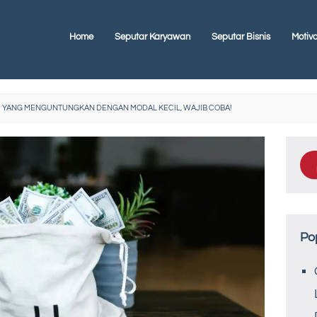
Home
Seputar Karyawan
Seputar Bisnis
Motiva
SI YANG MENGUNTUNGKAN DENGAN MODAL KECIL, WAJIB COBA!
Po