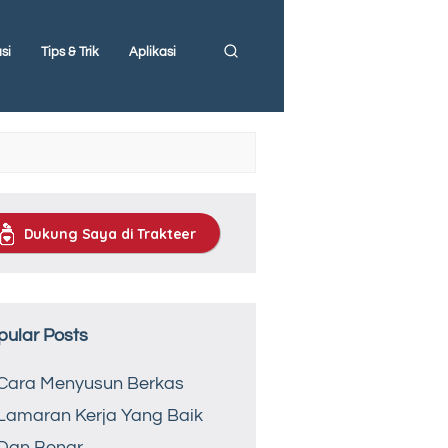
si
Tips & Trik
Aplikasi
Dukung Saya di Trakteer
pular Posts
Cara Menyusun Berkas
Lamaran Kerja Yang Baik
Dan Benar