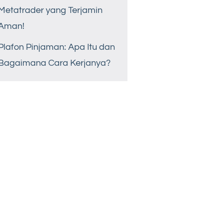
Metatrader yang Terjamin
Aman!
Plafon Pinjaman: Apa Itu dan
Bagaimana Cara Kerjanya?