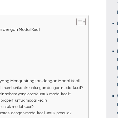
n dengan Modal Kecil
i yang Menguntungkan dengan Modal Kecil
pat memberikan keuntungan dengan modal kecil?
lain saham yang cocok untuk modal kecil?
roperti untuk modal kecil?
 untuk modal kecil?
stasi dengan modal kecil untuk pemula?