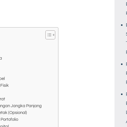
a
bel
Fisik
rat
bungan Jangka Panjang
tak (Opsional)
 Portofolio
gital