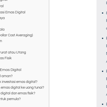
tal
asi Emas Digital
caya
ala
Dollar Cost Averaging)
an
urat atau Utang
as Fisik
Emas Digital
al aman?
investasi emas digital?
mas digital ke uang tunai?
igital dan emas fisik?
untuk pemula?