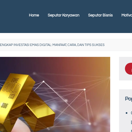
Home
Seputar Karyawan
Seputar Bisnis
Motiva
NGKAP INVESTASI EMAS DIGITAL: MANFAAT, CARA, DAN TIPS SUKSES
Po