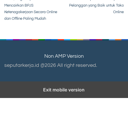
navigation
Mencairkan BPJS
Pelanggan yang Baik untuk Toko
Ketenagakerjaan Secara Online
Online
dan Offline Paling Mudah
Non AMP Version
seputarkerja.id @2026 All right reserved.
Exit mobile version