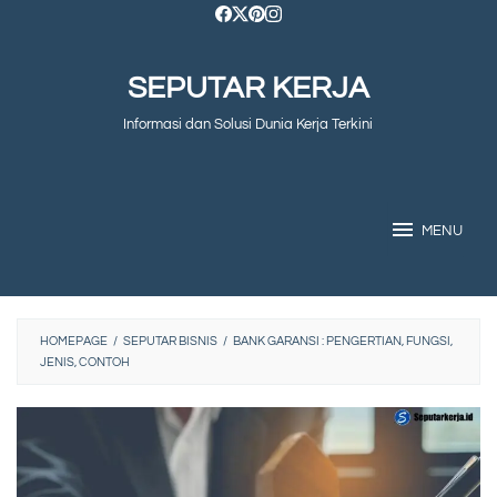
Skip
to
SEPUTAR KERJA
content
Informasi dan Solusi Dunia Kerja Terkini
MENU
HOMEPAGE
/
SEPUTAR BISNIS
/
BANK GARANSI : PENGERTIAN, FUNGSI,
JENIS, CONTOH