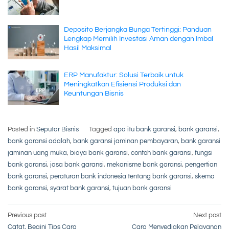
Deposito Berjangka Bunga Tertinggi: Panduan
Lengkap Memilih Investasi Aman dengan Imbal
Hasil Maksimal
ERP Manufaktur: Solusi Terbaik untuk
Meningkatkan Efisiensi Produksi dan
Keuntungan Bisnis
Posted in
Seputar Bisnis
Tagged
apa itu bank garansi
,
bank garansi
,
bank garansi adalah
,
bank garansi jaminan pembayaran
,
bank garansi
jaminan uang muka
,
biaya bank garansi
,
contoh bank garansi
,
fungsi
bank garansi
,
jasa bank garansi
,
mekanisme bank garansi
,
pengertian
bank garansi
,
peraturan bank indonesia tentang bank garansi
,
skema
bank garansi
,
syarat bank garansi
,
tujuan bank garansi
Post
Previous post
Next post
Catat, Begini Tips Cara
Cara Menyediakan Pelayanan