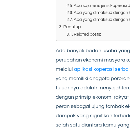
Apa saja jenis jenis koperasi
Apa yang dimaksud dengan 
Apa yang dimaksud dengan 
Penutup
Related posts:
Ada banyak badan usaha yang 
perubahan ekonomi masyarakat,
melalui
aplikasi koperasi serba
yang memiliki anggota peroran
tujuannya adalah menyejahtera
dengan prinsip ekonomi rakyat 
peran sebagai ujung tombak ek
dampak yang signifikan terhad
salah satu diantara kamu yang 