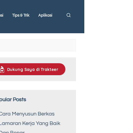
si
Tips & Trik
Aplikasi
Dukung Saya di Trakteer
pular Posts
Cara Menyusun Berkas
Lamaran Kerja Yang Baik
Dan Benar