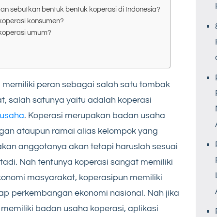
 dan sebutkan bentuk bentuk koperasi di Indonesia?
koperasi konsumen?
koperasi umum?
memiliki peran sebagai salah satu tombak
 salah satunya yaitu adalah koperasi
 usaha
. Koperasi merupakan badan usaha
gan ataupun ramai alias kelompok yang
kan anggotanya akan tetapi haruslah sesuai
tadi. Nah tentunya koperasi sangat memiliki
onomi masyarakat, koperasipun memiliki
ap perkembangan ekonomi nasional. Nah jika
memiliki badan usaha koperasi, aplikasi