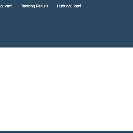
ng Kami
Tentang Penulis
Hubungi Kami