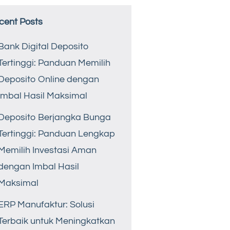
cent Posts
Bank Digital Deposito
Tertinggi: Panduan Memilih
Deposito Online dengan
Imbal Hasil Maksimal
Deposito Berjangka Bunga
Tertinggi: Panduan Lengkap
Memilih Investasi Aman
dengan Imbal Hasil
Maksimal
ERP Manufaktur: Solusi
Terbaik untuk Meningkatkan