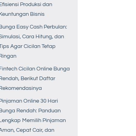
Efisiensi Produksi dan
Keuntungan Bisnis
Bunga Easy Cash Perbulan:
Simulasi, Cara Hitung, dan
Tips Agar Cicilan Tetap
Ringan
Fintech Cicilan Online Bunga
Rendah, Berikut Daftar
Rekomendasinya
Pinjaman Online 30 Hari
Bunga Rendah: Panduan
Lengkap Memilih Pinjaman
Aman, Cepat Cair, dan