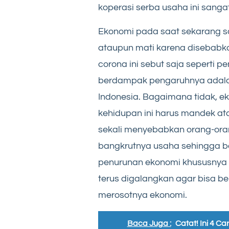
koperasi serba usaha ini sang
Ekonomi pada saat sekarang s
ataupun mati karena disebabk
corona ini sebut saja seperti p
berdampak pengaruhnya adala
Indonesia. Bagaimana tidak, e
kehidupan ini harus mandek at
sekali menyebabkan orang-ora
bangkrutnya usaha sehingga b
penurunan ekonomi khususnya d
terus digalangkan agar bisa be
merosotnya ekonomi.
Baca Juga :
Catat! Ini 4 