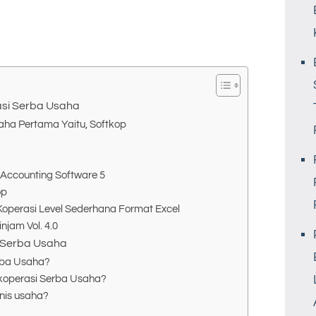
si Serba Usaha
saha Pertama Yaitu, Softkop
e Accounting Software 5
op
Koperasi Level Sederhana Format Excel
njam Vol. 4.0
 Serba Usaha
rba Usaha?
koperasi Serba Usaha?
nis usaha?