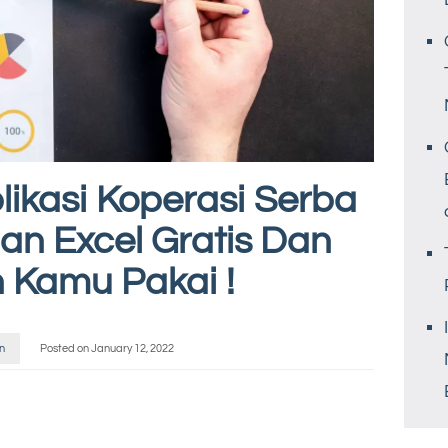
plikasi Koperasi Serba
n Excel Gratis Dan
 Kamu Pakai !
n
Posted on
January 12, 2022