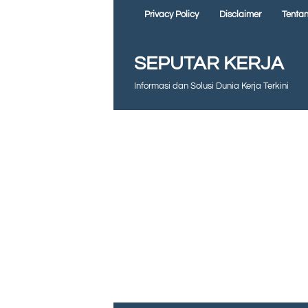
Skip
Privacy Policy
Disclaimer
Tenta
to
content
SEPUTAR KERJA
Informasi dan Solusi Dunia Kerja Terkini