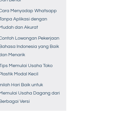
Cara Menyadap Whatsapp
Tanpa Aplikasi dengan
Mudah dan Akurat
Contoh Lowongan Pekerjaan
Bahasa Indonesia yang Baik
dan Menarik
Tips Memulai Usaha Toko
Plastik Modal Kecil
Inilah Hari Baik untuk
Memulai Usaha Dagang dari
Berbagai Versi