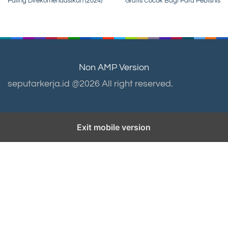
navigation
Paling Direkomendasikan (2024)
Gratis Cocok Bagi Para Pebisnis
Non AMP Version
seputarkerja.id @2026 All right reserved.
Exit mobile version