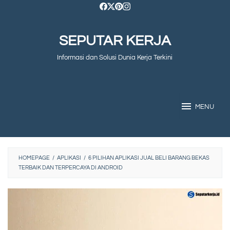
Skip
to
SEPUTAR KERJA
content
Informasi dan Solusi Dunia Kerja Terkini
MENU
HOMEPAGE
/
APLIKASI
/
6 PILIHAN APLIKASI JUAL BELI BARANG BEKAS
TERBAIK DAN TERPERCAYA DI ANDROID