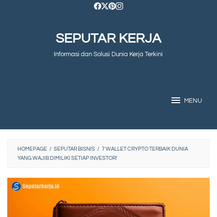
Skip
to
SEPUTAR KERJA
content
Informasi dan Solusi Dunia Kerja Terkini
MENU
HOMEPAGE
/
SEPUTAR BISNIS
/
7 WALLET CRYPTO TERBAIK DUNIA
YANG WAJIB DIMILIKI SETIAP INVESTOR!