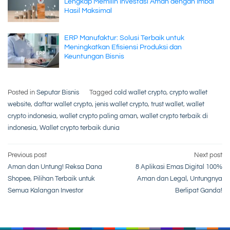
Lengkap Memilih Investasi Aman dengan Imbal
Hasil Maksimal
ERP Manufaktur: Solusi Terbaik untuk
Meningkatkan Efisiensi Produksi dan
Keuntungan Bisnis
Posted in
Seputar Bisnis
Tagged
cold wallet crypto
,
crypto wallet
website
,
daftar wallet crypto
,
jenis wallet crypto
,
trust wallet
,
wallet
crypto indonesia
,
wallet crypto paling aman
,
wallet crypto terbaik di
indonesia
,
Wallet crypto terbaik dunia
Post
Previous post
Next post
Aman dan Untung! Reksa Dana
8 Aplikasi Emas Digital 100%
navigation
Shopee, Pilihan Terbaik untuk
Aman dan Legal, Untungnya
Semua Kalangan Investor
Berlipat Ganda!