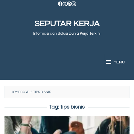
Skip
to
SEPUTAR KERJA
content
Informasi dan Solusi Dunia Kerja Terkini
MENU
HOMEPAGE
/
TIPS BISNIS
Tag:
tips bisnis