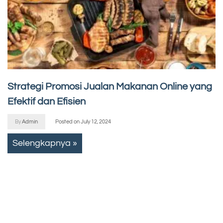
Strategi Promosi Jualan Makanan Online yang
Efektif dan Efisien
By
Admin
Posted on
July 12, 2024
Selengkapnya »