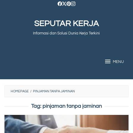
Skip
to
SEPUTAR KERJA
content
Informasi dan Solusi Dunia Kerja Terkini
MENU
HOMEPAGE
/
PINJAMAN TANPA JAMINAN
Tag:
pinjaman tanpa jaminan