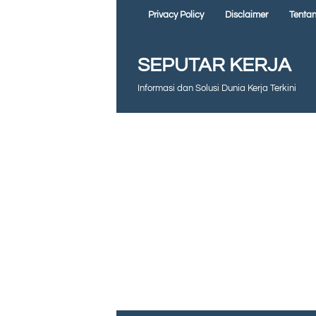
Skip
Privacy Policy
Disclaimer
Tenta
to
content
SEPUTAR KERJA
Informasi dan Solusi Dunia Kerja Terkini