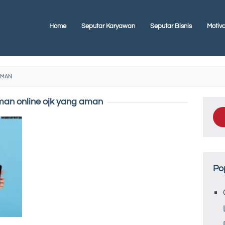
Home
Seputar Karyawan
Seputar Bisnis
Motiva
AMAN
man online ojk yang aman
Po