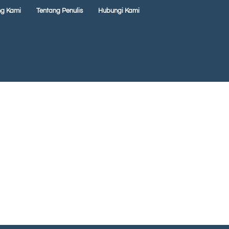
ng Kami
Tentang Penulis
Hubungi Kami