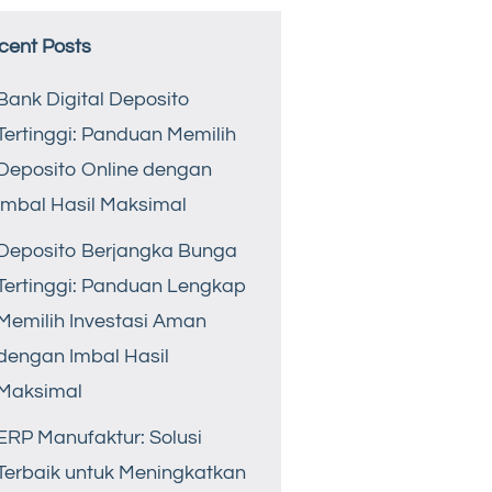
cent Posts
Bank Digital Deposito
Tertinggi: Panduan Memilih
Deposito Online dengan
Imbal Hasil Maksimal
Deposito Berjangka Bunga
Tertinggi: Panduan Lengkap
Memilih Investasi Aman
dengan Imbal Hasil
Maksimal
ERP Manufaktur: Solusi
Terbaik untuk Meningkatkan