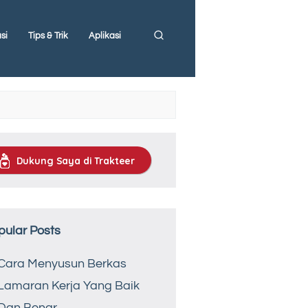
si
Tips & Trik
Aplikasi
Dukung Saya di Trakteer
pular Posts
Cara Menyusun Berkas
Lamaran Kerja Yang Baik
Dan Benar