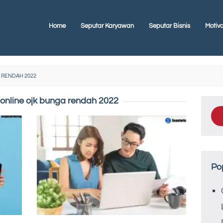
Home
Seputar Karyawan
Seputar Bisnis
Motiva
 RENDAH 2022
online ojk bunga rendah 2022
Po