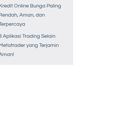
Kredit Online Bunga Paling
Rendah, Aman, dan
Terpercaya
8 Aplikasi Trading Selain
Metatrader yang Terjamin
Aman!