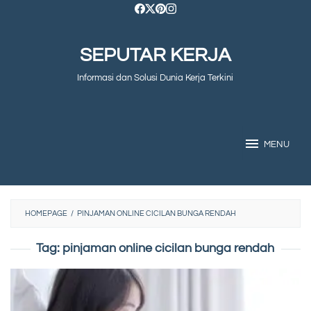
Skip
to
SEPUTAR KERJA
content
Informasi dan Solusi Dunia Kerja Terkini
MENU
HOMEPAGE
/
PINJAMAN ONLINE CICILAN BUNGA RENDAH
Tag:
pinjaman online cicilan bunga rendah