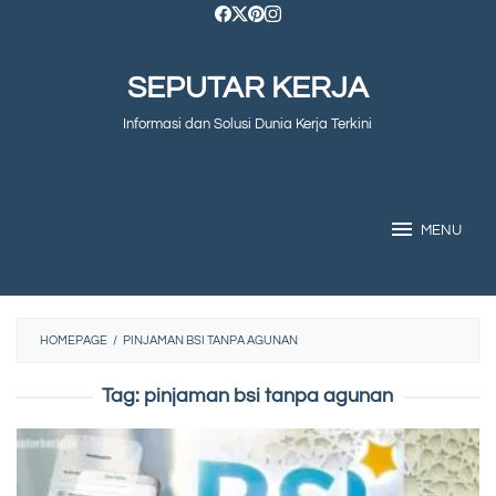
Skip
to
SEPUTAR KERJA
content
Informasi dan Solusi Dunia Kerja Terkini
MENU
HOMEPAGE
/
PINJAMAN BSI TANPA AGUNAN
Tag:
pinjaman bsi tanpa agunan