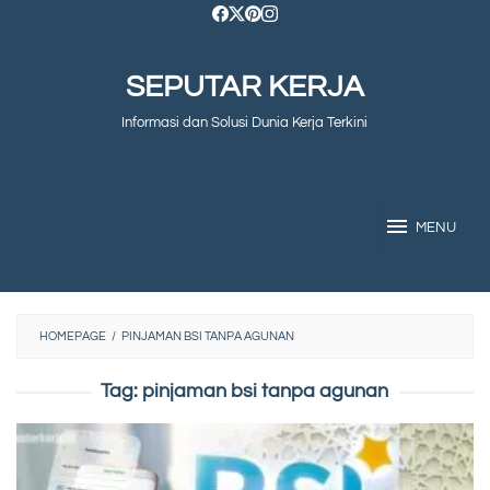
Skip
to
SEPUTAR KERJA
content
Informasi dan Solusi Dunia Kerja Terkini
MENU
HOMEPAGE
/
PINJAMAN BSI TANPA AGUNAN
Tag:
pinjaman bsi tanpa agunan