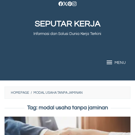
Skip
to
SEPUTAR KERJA
content
Informasi dan Solusi Dunia Kerja Terkini
MENU
HOMEPAGE
/
MODAL USAHA TANPA JAMINAN
Tag:
modal usaha tanpa jaminan