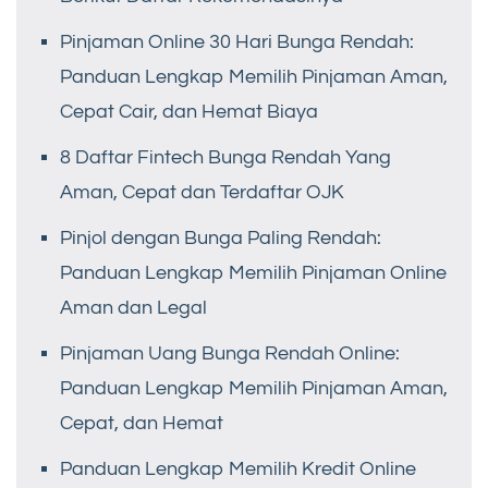
Pinjaman Online 30 Hari Bunga Rendah:
Panduan Lengkap Memilih Pinjaman Aman,
Cepat Cair, dan Hemat Biaya
8 Daftar Fintech Bunga Rendah Yang
Aman, Cepat dan Terdaftar OJK
Pinjol dengan Bunga Paling Rendah:
Panduan Lengkap Memilih Pinjaman Online
Aman dan Legal
Pinjaman Uang Bunga Rendah Online:
Panduan Lengkap Memilih Pinjaman Aman,
Cepat, dan Hemat
Panduan Lengkap Memilih Kredit Online