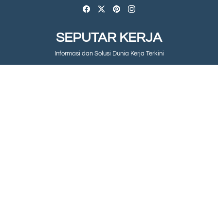
Skip
to
SEPUTAR KERJA
content
Informasi dan Solusi Dunia Kerja Terkini