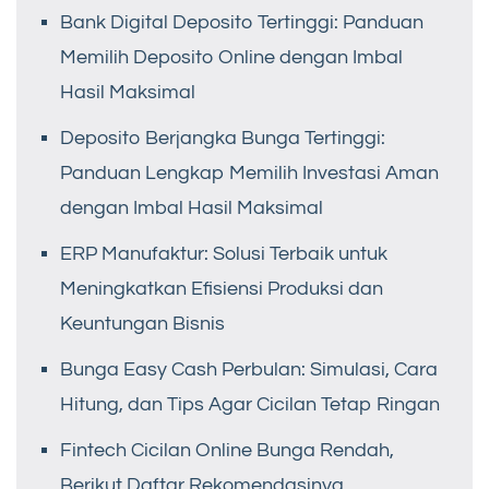
Bank Digital Deposito Tertinggi: Panduan
Memilih Deposito Online dengan Imbal
Hasil Maksimal
Deposito Berjangka Bunga Tertinggi:
Panduan Lengkap Memilih Investasi Aman
dengan Imbal Hasil Maksimal
ERP Manufaktur: Solusi Terbaik untuk
Meningkatkan Efisiensi Produksi dan
Keuntungan Bisnis
Bunga Easy Cash Perbulan: Simulasi, Cara
Hitung, dan Tips Agar Cicilan Tetap Ringan
Fintech Cicilan Online Bunga Rendah,
Berikut Daftar Rekomendasinya