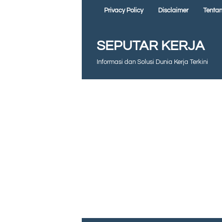
Skip
Privacy Policy
Disclaimer
Tenta
to
content
SEPUTAR KERJA
Informasi dan Solusi Dunia Kerja Terkini