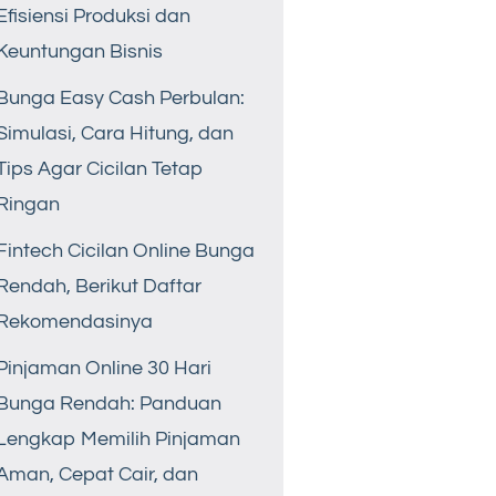
Efisiensi Produksi dan
Keuntungan Bisnis
Bunga Easy Cash Perbulan:
Simulasi, Cara Hitung, dan
Tips Agar Cicilan Tetap
Ringan
Fintech Cicilan Online Bunga
Rendah, Berikut Daftar
Rekomendasinya
Pinjaman Online 30 Hari
Bunga Rendah: Panduan
Lengkap Memilih Pinjaman
Aman, Cepat Cair, dan