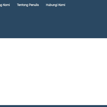
ng Kami
Tentang Penulis
Hubungi Kami