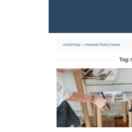
HOMEPAGE
/
MANFAAT PERCETAKAN
Tag: