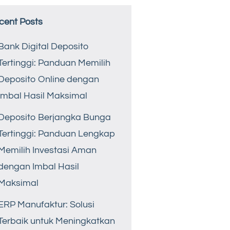
cent Posts
Bank Digital Deposito
Tertinggi: Panduan Memilih
Deposito Online dengan
Imbal Hasil Maksimal
Deposito Berjangka Bunga
Tertinggi: Panduan Lengkap
Memilih Investasi Aman
dengan Imbal Hasil
Maksimal
ERP Manufaktur: Solusi
Terbaik untuk Meningkatkan