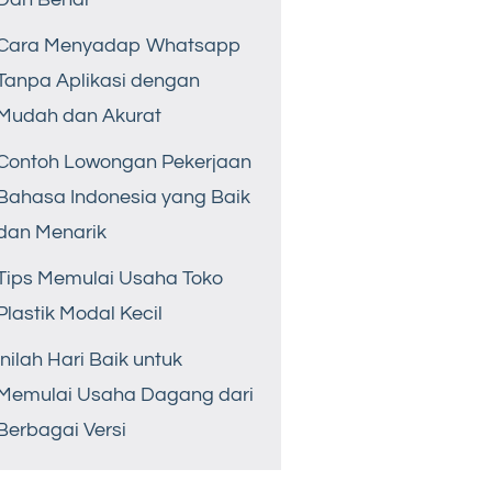
Cara Menyadap Whatsapp
Tanpa Aplikasi dengan
Mudah dan Akurat
Contoh Lowongan Pekerjaan
Bahasa Indonesia yang Baik
dan Menarik
Tips Memulai Usaha Toko
Plastik Modal Kecil
Inilah Hari Baik untuk
Memulai Usaha Dagang dari
Berbagai Versi