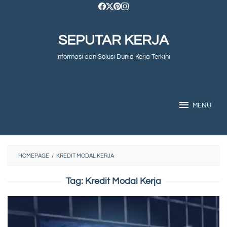
Skip
to
SEPUTAR KERJA
content
Informasi dan Solusi Dunia Kerja Terkini
MENU
HOMEPAGE
/
KREDIT MODAL KERJA
Tag:
Kredit Modal Kerja