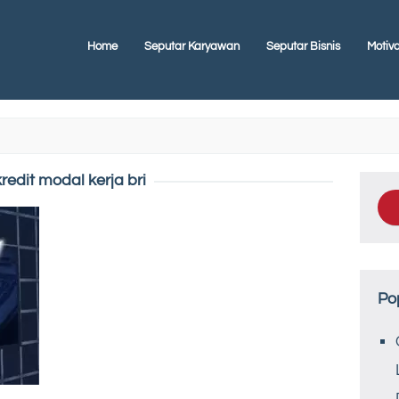
Home
Seputar Karyawan
Seputar Bisnis
Motiva
kredit modal kerja bri
Po