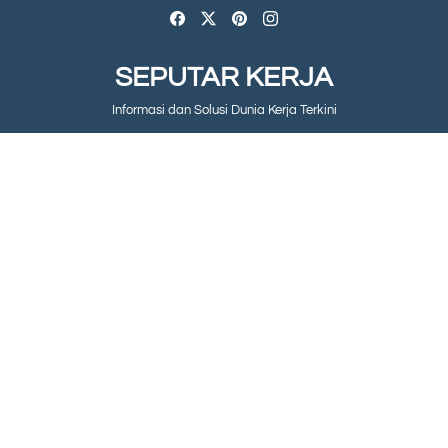
Skip
to
SEPUTAR KERJA
content
Informasi dan Solusi Dunia Kerja Terkini