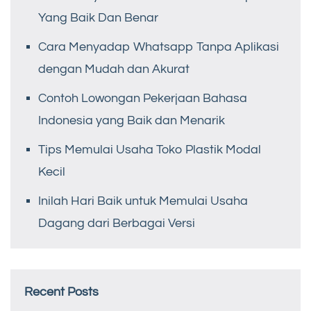
Yang Baik Dan Benar
Cara Menyadap Whatsapp Tanpa Aplikasi
dengan Mudah dan Akurat
Contoh Lowongan Pekerjaan Bahasa
Indonesia yang Baik dan Menarik
Tips Memulai Usaha Toko Plastik Modal
Kecil
Inilah Hari Baik untuk Memulai Usaha
Dagang dari Berbagai Versi
Recent Posts