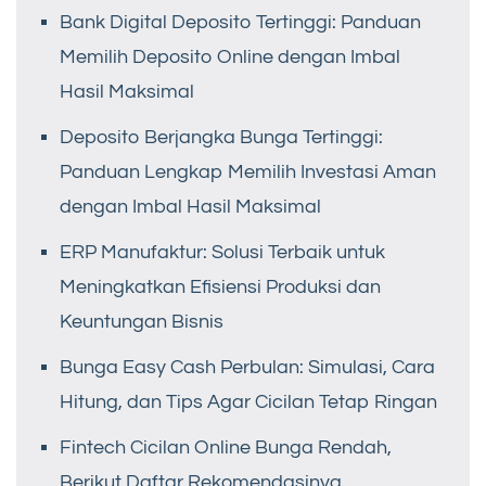
Bank Digital Deposito Tertinggi: Panduan
Memilih Deposito Online dengan Imbal
Hasil Maksimal
Deposito Berjangka Bunga Tertinggi:
Panduan Lengkap Memilih Investasi Aman
dengan Imbal Hasil Maksimal
ERP Manufaktur: Solusi Terbaik untuk
Meningkatkan Efisiensi Produksi dan
Keuntungan Bisnis
Bunga Easy Cash Perbulan: Simulasi, Cara
Hitung, dan Tips Agar Cicilan Tetap Ringan
Fintech Cicilan Online Bunga Rendah,
Berikut Daftar Rekomendasinya