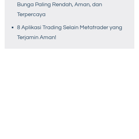
Bunga Paling Rendah, Aman, dan
Terpercaya
8 Aplikasi Trading Selain Metatrader yang
Terjamin Aman!