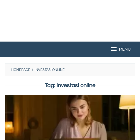
MENU
HOMEPAGE
/
INVESTASI ONLINE
Tag:
investasi online