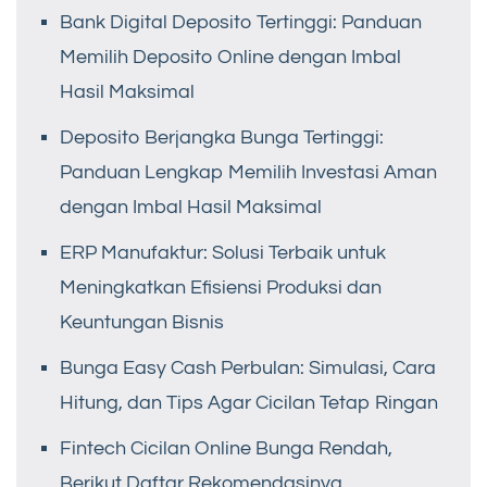
Bank Digital Deposito Tertinggi: Panduan
Memilih Deposito Online dengan Imbal
Hasil Maksimal
Deposito Berjangka Bunga Tertinggi:
Panduan Lengkap Memilih Investasi Aman
dengan Imbal Hasil Maksimal
ERP Manufaktur: Solusi Terbaik untuk
Meningkatkan Efisiensi Produksi dan
Keuntungan Bisnis
Bunga Easy Cash Perbulan: Simulasi, Cara
Hitung, dan Tips Agar Cicilan Tetap Ringan
Fintech Cicilan Online Bunga Rendah,
Berikut Daftar Rekomendasinya