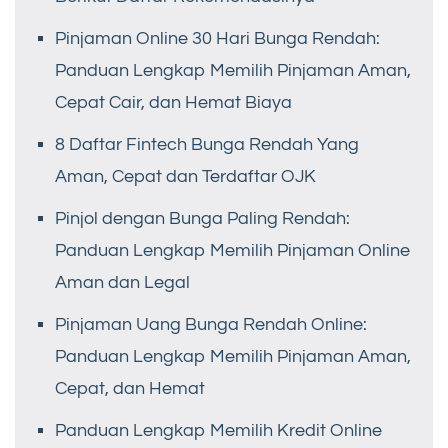
Pinjaman Online 30 Hari Bunga Rendah:
Panduan Lengkap Memilih Pinjaman Aman,
Cepat Cair, dan Hemat Biaya
8 Daftar Fintech Bunga Rendah Yang
Aman, Cepat dan Terdaftar OJK
Pinjol dengan Bunga Paling Rendah:
Panduan Lengkap Memilih Pinjaman Online
Aman dan Legal
Pinjaman Uang Bunga Rendah Online:
Panduan Lengkap Memilih Pinjaman Aman,
Cepat, dan Hemat
Panduan Lengkap Memilih Kredit Online