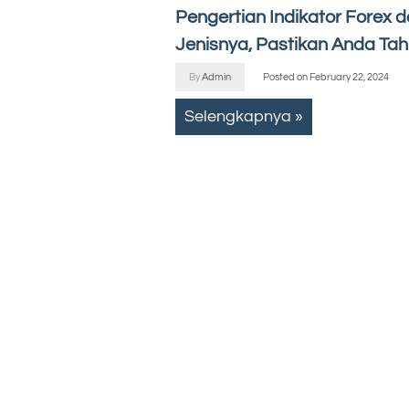
Pengertian Indikator Forex 
Jenisnya, Pastikan Anda Tah
By
Admin
Posted on
February 22, 2024
Selengkapnya »