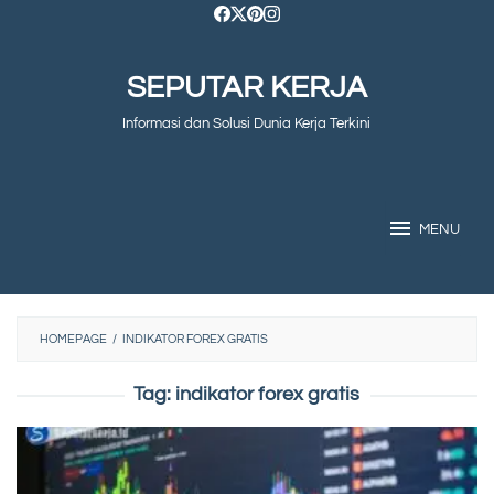
Skip
to
SEPUTAR KERJA
content
Informasi dan Solusi Dunia Kerja Terkini
MENU
HOMEPAGE
/
INDIKATOR FOREX GRATIS
Tag:
indikator forex gratis