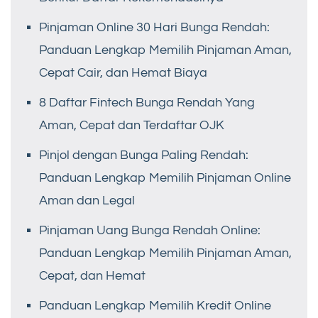
Pinjaman Online 30 Hari Bunga Rendah:
Panduan Lengkap Memilih Pinjaman Aman,
Cepat Cair, dan Hemat Biaya
8 Daftar Fintech Bunga Rendah Yang
Aman, Cepat dan Terdaftar OJK
Pinjol dengan Bunga Paling Rendah:
Panduan Lengkap Memilih Pinjaman Online
Aman dan Legal
Pinjaman Uang Bunga Rendah Online:
Panduan Lengkap Memilih Pinjaman Aman,
Cepat, dan Hemat
Panduan Lengkap Memilih Kredit Online