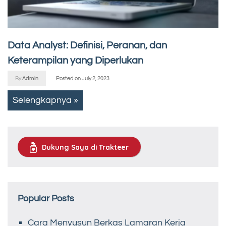
Data Analyst: Definisi, Peranan, dan
Keterampilan yang Diperlukan
By
Admin
Posted on
July 2, 2023
Selengkapnya »
Dukung Saya di Trakteer
Popular Posts
Cara Menyusun Berkas Lamaran Kerja