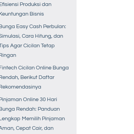
Efisiensi Produksi dan
Keuntungan Bisnis
Bunga Easy Cash Perbulan:
Simulasi, Cara Hitung, dan
Tips Agar Cicilan Tetap
Ringan
Fintech Cicilan Online Bunga
Rendah, Berikut Daftar
Rekomendasinya
Pinjaman Online 30 Hari
Bunga Rendah: Panduan
Lengkap Memilih Pinjaman
Aman, Cepat Cair, dan