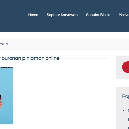
Home
Seputar Karyawan
Seputar Bisnis
Motiva
ONLINE
r buronan pinjaman online
Po