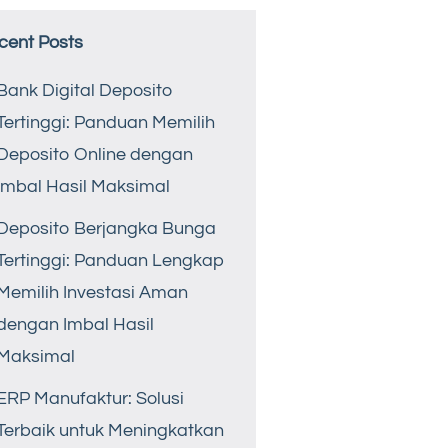
cent Posts
Bank Digital Deposito
Tertinggi: Panduan Memilih
Deposito Online dengan
Imbal Hasil Maksimal
Deposito Berjangka Bunga
Tertinggi: Panduan Lengkap
Memilih Investasi Aman
dengan Imbal Hasil
Maksimal
ERP Manufaktur: Solusi
Terbaik untuk Meningkatkan