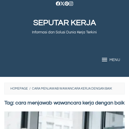
Skip
to
SEPUTAR KERJA
content
Informasi dan Solusi Dunia Kerja Terkini
MENU
HOMEPAGE
/
CARA MENJAWAB WAWANCARA KERJA DENGAN BAIK
Tag:
cara menjawab wawancara kerja dengan baik