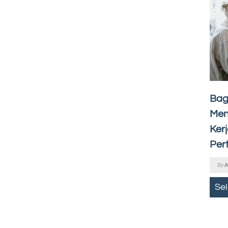
Bag
Men
Ker
Per
By
A
Se