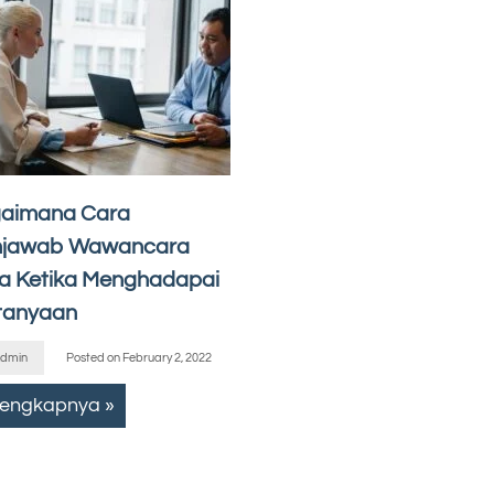
aimana Cara
jawab Wawancara
ja Ketika Menghadapai
tanyaan
dmin
Posted on
February 2, 2022
lengkapnya »