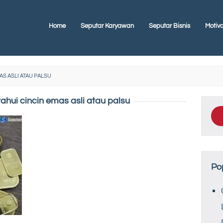
Home
Seputar Karyawan
Seputar Bisnis
Motiva
S ASLI ATAU PALSU
hui cincin emas asli atau palsu
Po