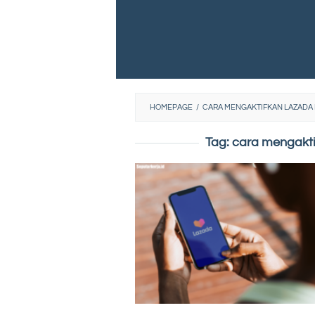
HOMEPAGE
/
CARA MENGAKTIFKAN LAZADA 
Tag:
cara mengakti