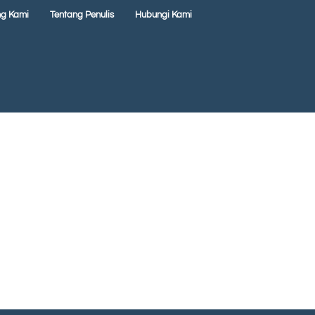
ng Kami
Tentang Penulis
Hubungi Kami