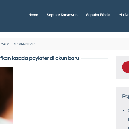
Home
Seputar Karyawan
Seputar Bisnis
Motiva
PAYLATER DI AKUN BARU
fkan lazada paylater di akun baru
Po