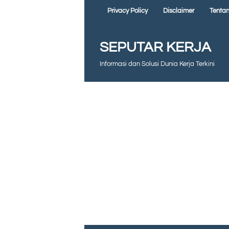
Skip
Privacy Policy
Disclaimer
Tenta
to
content
SEPUTAR KERJA
Informasi dan Solusi Dunia Kerja Terkini