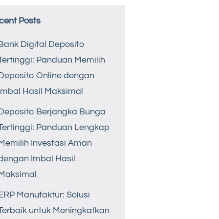
cent Posts
Bank Digital Deposito
Tertinggi: Panduan Memilih
Deposito Online dengan
Imbal Hasil Maksimal
Deposito Berjangka Bunga
Tertinggi: Panduan Lengkap
Memilih Investasi Aman
dengan Imbal Hasil
Maksimal
ERP Manufaktur: Solusi
Terbaik untuk Meningkatkan