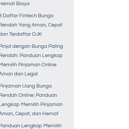
Hemat Biaya
8 Daftar Fintech Bunga
Rendah Yang Aman, Cepat
dan Terdaftar OJK
Pinjol dengan Bunga Paling
Rendah: Panduan Lengkap
Memilih Pinjaman Online
Aman dan Legal
Pinjaman Uang Bunga
Rendah Online: Panduan
Lengkap Memilih Pinjaman
Aman, Cepat, dan Hemat
Panduan Lengkap Memilih